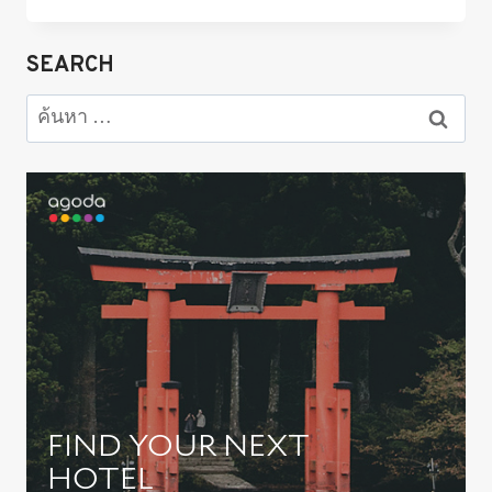
โรงแรม
แนะนำ
ใน
SEARCH
เซี่ยงไฮ้
ปี
ค้นหา
2568
สำหรับ:
มี
สาย
ฉีด
ชำระ
ใกล้
รถไฟฟ้า