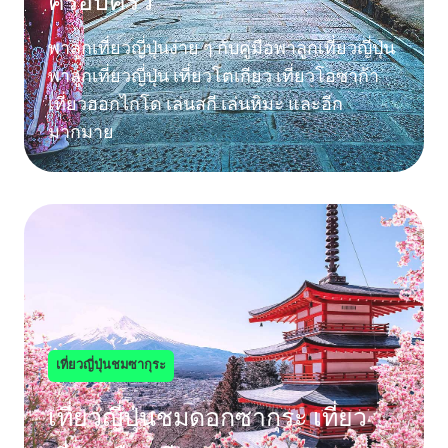
ครอบครัว
พาลูกเที่ยวญี่ปุ่นง่าย ๆ กับคู่มือพาลูกเที่ยวญี่ปุ่น
พาลูกเที่ยวญี่ปุ่น เที่ยวโตเกียว เที่ยวโอซาก้า
เที่ยวฮอกไกโด เล่นสกี เล่นหิมะ และอีก
มากมาย
เที่ยวญี่ปุ่นชมซากุระ
เที่ยวญี่ปุ่นชมดอกซากุระ เที่ยว