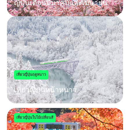
ญี่ปุ่นเดือนมีนาคมและเมษายน
เที่ยวญี่ปุ่นฤดูหนาว
เที่ยวญี่ปุ่นหน้าหนาว
เที่ยวญี่ปุ่นใบไม้เปลี่ยนสี