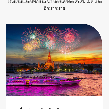
โรงแรมและที่พักแนะนำ บัตรเครดิต สะสมไมล์ และ
อีกมากมาย