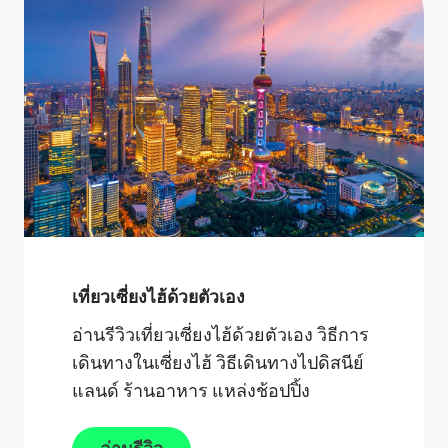
เที่ยวเซี่ยงไฮ้ด้วยตัวเอง
อ่านรีวิวเที่ยวเซี่ยงไฮ้ด้วยตัวเอง วิธีการ
เดินทางในเซี่ยงไฮ้ วิธีเดินทางไปดิสนีย์
แลนด์ ร้านอาหาร แหล่งช้อปปิ้ง