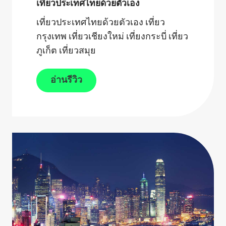
เที่ยวประเทศไทยด้วยตัวเอง
เที่ยวประเทศไทยด้วยตัวเอง เที่ยว
กรุงเทพ เที่ยวเชียงใหม่ เที่ยงกระบี่ เที่ยว
ภูเก็ต เที่ยวสมุย
อ่านรีวิว