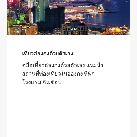
เที่ยวฮ่องกงด้วยตัวเอง
คู่มือเที่ยวฮ่องกงด้วยตัวเอง แนะนำ
สถานที่ท่องเที่ยวในฮ่องกง ที่พัก
โรงแรม กิน ช้อป