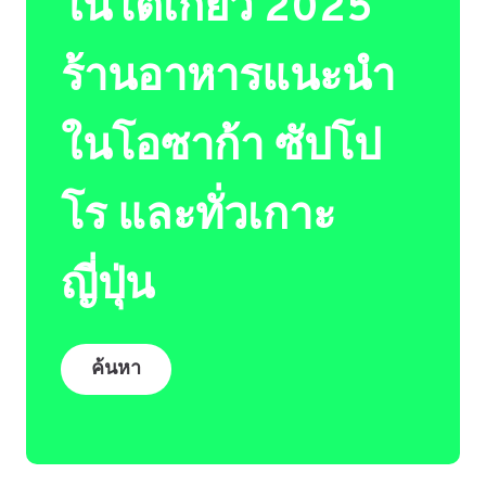
ในโตเกียว 2025
ร้านอาหารแนะนำ
ในโอซาก้า ซัปโป
โร และทั่วเกาะ
ญี่ปุ่น
ค้นหา