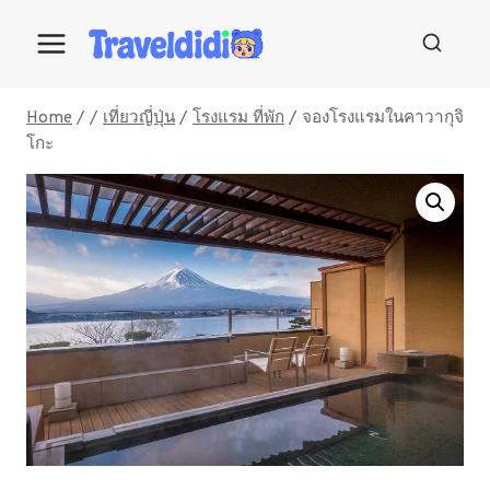
Skip
to
content
Home
/
/
เที่ยวญี่ปุ่น
/
โรงแรม ที่พัก
/
จองโรงแรมในคาวากุจิ
โกะ