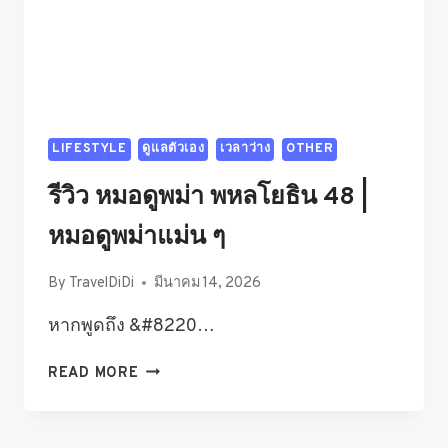
FINAL
INTERVIEW
และ
การ
ส่ง
BLUE
LIFESTYLE
ดูแลตัวเอง
เวลาว่าง
OTHER
BACKGROUND
รีวิว หมอดูพม่า พหลโยธิน 48 |
หมอดูพม่าแม่น ๆ
By
TravelDiDi
มีนาคม 14, 2026
หากพูดถึง &#8220…
รีวิว
READ MORE
หมอดู
พม่า
พหลโยธิน