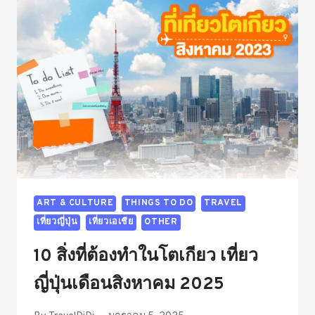
ฮา
ๆ
น่า
รัก
เรียก
ยอด
LIKE!
ART & CULTURE
THINGS TO DO
TRAVEL
เที่ยวญี่ปุ่น
เที่ยวเอเชีย
OTHER
10 สิ่งที่ต้องทำในโตเกียว เที่ยว
ญี่ปุ่นเดือนสิงหาคม 2025