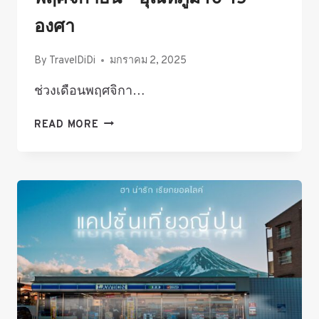
องศา
By
TravelDiDi
มกราคม 2, 2025
ช่วงเดือนพฤศจิกา…
HOW-
READ MORE
TO
แต่ง
ตัว
ไป
ญี่ปุ่น
เดือน
พฤศจิกายน
–
อุณหภูมิ
10-
15
องศา