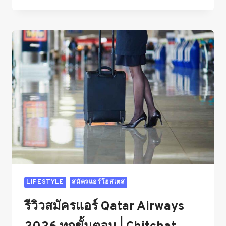
สมัคร
แอร์
ROYAL
JORDANIAN
2025
–
ขั้น
ตอน
สมัคร
CABIN
CREW
และ
คำถาม
สัมภาษณ์
LIFESTYLE
สมัครแอร์โฮสเตส
รีวิวสมัครแอร์ Qatar Airways