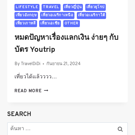
LIFESTYLE
TRAVEL
เที่ยวญี่ปุ่น
เที่ยวยุโรป
เที่ยวอังกฤษ
เที่ยวอเมริกาเหนือ
เที่ยวอเมริกาใต้
เที่ยวเกาหลี
เที่ยวเอเชีย
OTHER
หมดปัญหาเรื่องแลกเงิน ง่ายๆ กับ
บัตร Youtrip
By
TravelDiDi
กันยายน 21, 2024
เที่ยวได้แล้วววว…
หมด
READ MORE
ปัญหา
เรื่อง
แลก
SEARCH
เงิน
ง่ายๆ
ค้นหา
กับ
สำหรับ: