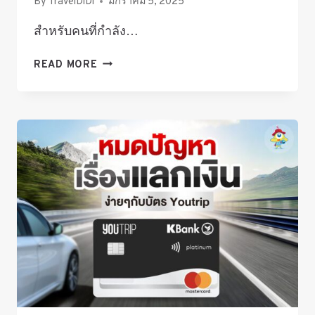
By
TravelDiDi
มกราคม 5, 2025
สำหรับคนที่กำลัง…
10
READ MORE
สิ่ง
ที่
ต้อง
ทำ
ใน
โตเกียว
เที่ยว
ญี่ปุ่น
เดือน
สิงหาคม
2025