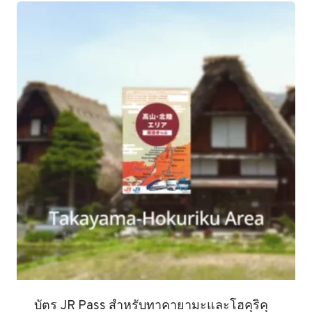
บัตร JR Pass สำหรับทาคายามะและโฮคุริคุ