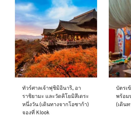
ทัวร์ศาลเจ้าฟุชิมิอินาริ, อา
บัตรเข
ราชิยามะ และวัดคิโยมิสึเดระ
พร้อม
หนึ่งวัน (เดินทางจากโอซาก้า)
(เดิน
จองที่ Klook