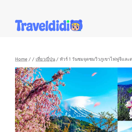
Skip
to
content
Home
/
/
เที่ยวญี่ปุ่น
/
ทัวร์ 1 วันชมจุดชมวิวภูเขาไฟฟูจิและด