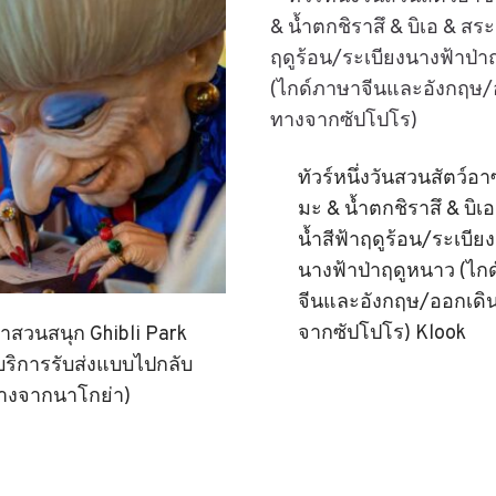
ทัวร์หนึ่งวันสวนสัตว์อ
มะ & น้ำตกชิราสึ & บิเ
น้ำสีฟ้าฤดูร้อน/ระเบียง
นางฟ้าป่าฤดูหนาว (ไก
จีนและอังกฤษ/ออกเดิ
จากซัปโปโร) Klook
้าสวนสนุก Ghibli Park
บริการรับส่งแบบไปกลับ
ทางจากนาโกย่า)