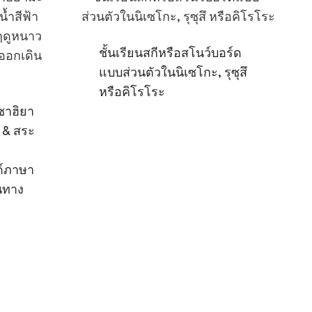
ชั้นเรียนสกีหรือสโนว์บอร์ด
แบบส่วนตัวในนิเซโกะ, รุซุสึ
หรือคิโรโระ
าซาฮิยา
อ & สระ
ด์ภาษา
นทาง