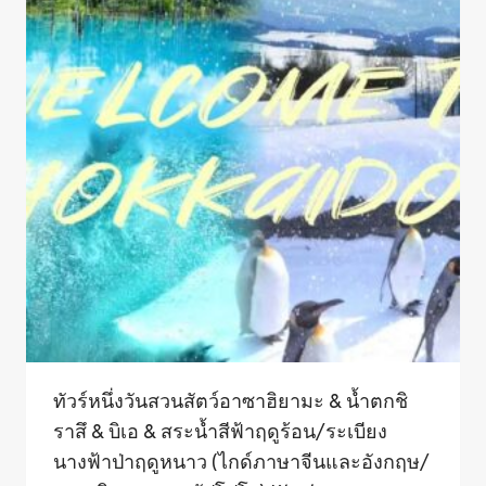
ทัวร์หนึ่งวันสวนสัตว์อาซาฮิยามะ & น้ำตกชิ
ราสึ & บิเอ & สระน้ำสีฟ้าฤดูร้อน/ระเบียง
นางฟ้าป่าฤดูหนาว (ไกด์ภาษาจีนและอังกฤษ/