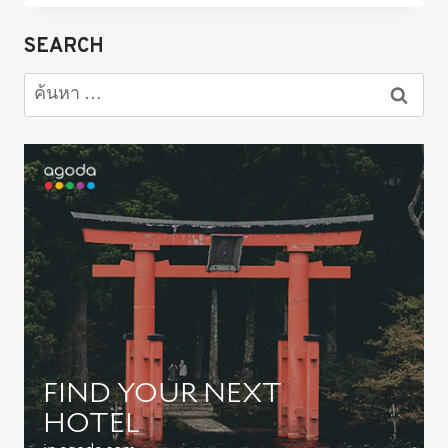
โอ
ชิ
SEARCH
โนะ
ฮัก
ค้นหา
ไก
สำหรับ:
(OSHINO
HAKKAI)
ชม
ซากุระ
เดือน
เมษายน