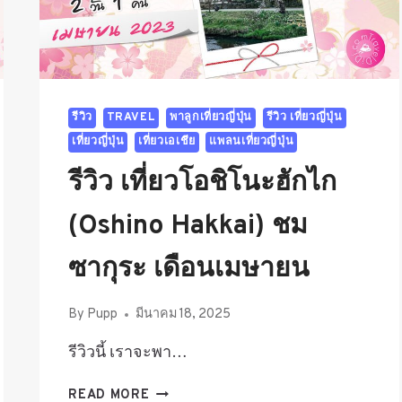
วิว
ฟูจิ
อาหาร
ดี
รีวิว
TRAVEL
พาลูกเที่ยวญี่ปุ่น
รีวิว เที่ยวญี่ปุ่น
เที่ยวญี่ปุ่น
เที่ยวเอเชีย
แพลนเที่ยวญี่ปุ่น
รีวิว เที่ยวโอชิโนะฮักไก
(Oshino Hakkai) ชม
ซากุระ เดือนเมษายน
By
Pupp
มีนาคม 18, 2025
รีวิวนี้ เราจะพา…
รีวิว
READ MORE