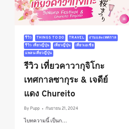
โตเกียว
GALA
YUZAWA
รีวิว
THINGS TO DO
TRAVEL
งานและเทศกาล
รีวิว เที่ยวญี่ปุ่น
เที่ยวญี่ปุ่น
เที่ยวเอเชีย
แพลนเที่ยวญี่ปุ่น
รีวิว เที่ยวคาวากุจิโกะ
เทศกาลซากุระ & เจดีย์
แดง Chureito
By
Pupp
กันยายน 21, 2024
ไบทความนี้ เป็นก…