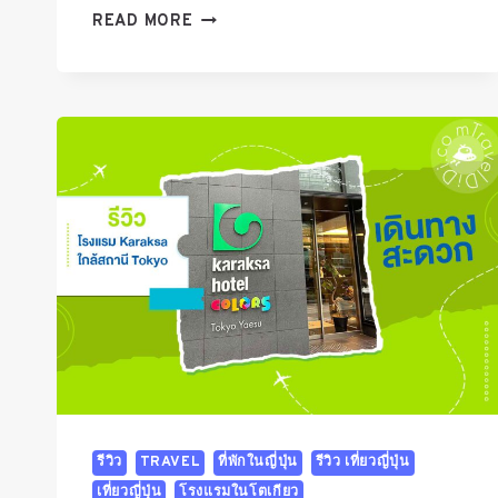
รีวิว
READ MORE
เที่ยว
คา
วา
กุ
จิ
โกะ
เทศกาล
ซากุระ
&
เจดีย์
แดง
CHUREITO
รีวิว
TRAVEL
ที่พักในญี่ปุ่น
รีวิว เที่ยวญี่ปุ่น
เที่ยวญี่ปุ่น
โรงแรมในโตเกียว