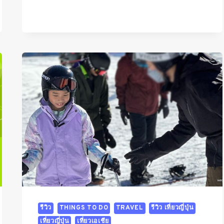
เที่ยว
โอ
ชิ
โนะ
ฮัก
ไก
(OSHINO
HAKKAI)
ชม
ซากุระ
เดือน
เมษายน
รีวิว
THINGS TO DO
TRAVEL
รีวิว เที่ยวญี่ปุ่น
เที่ยวญี่ปุ่น
เที่ยวเอเชีย