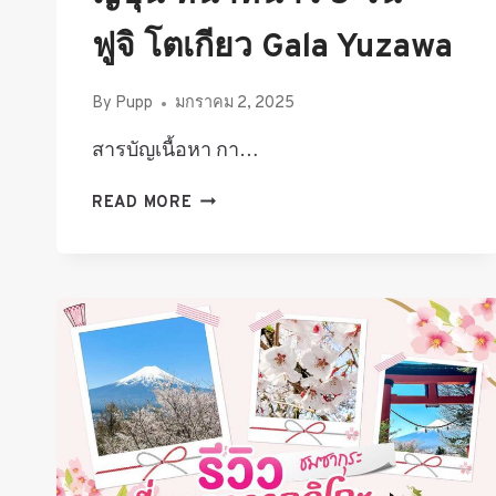
ฟูจิ โตเกียว Gala Yuzawa
By
Pupp
มกราคม 2, 2025
สารบัญเนื้อหา กา…
แจก
READ MORE
แพลน
พา
ลูก
เที่ยว
ญี่ปุ่น
หน้า
หนาว
5
วัน
–
ฟูจิ