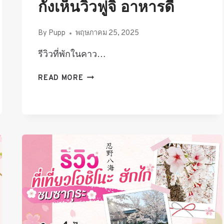
กังเห็นวิวฟูจิ อาหารดี
By
Pupp
พฤษภาคม 25, 2025
รีวิวที่พักในคาว…
รีวิว
READ MORE
ที่พัก
ใน
คา
วา
กุ
จิ
โกะ
HOTEL
KANEYAMAEN
เรียว
กัง
เห็น