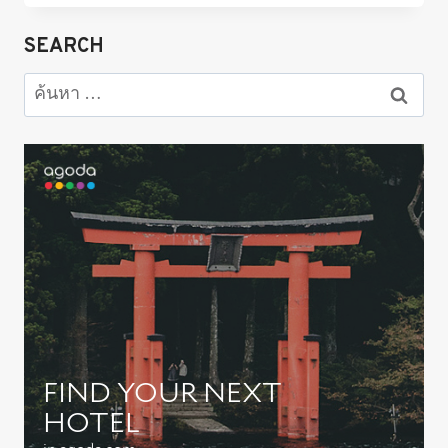
ที่
เที่ยว
SEARCH
ฮอกไกโด
หน้า
ค้นหา
หนาว
สำหรับ:
และ
ไฮไลท์
ที่
เที่ยว
ปี
2025