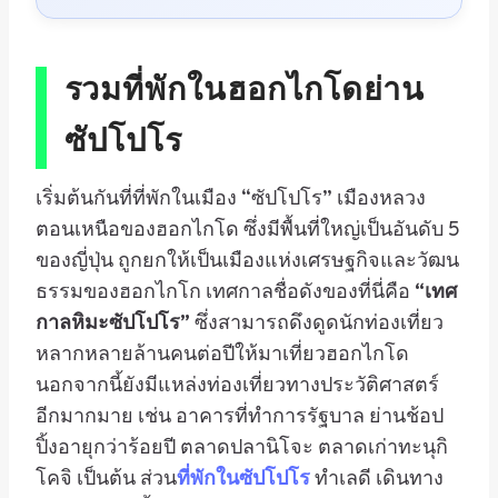
รวมที่พัก
ใน
ฮอกไกโด
ย่าน
ซัปโปโร
เริ่มต้นกันที่ที่พักในเมือง “ซัปโปโร” เมืองหลวง
ตอนเหนือของฮอกไกโด ซึ่งมีพื้นที่ใหญ่เป็นอันดับ 5
ของญี่ปุ่น ถูกยกให้เป็นเมืองแห่งเศรษฐกิจและวัฒน
ธรรมของฮอกไกโก เทศกาลชื่อดังของที่นี่คือ
“เทศ
กาลหิมะซัปโปโร”
ซึ่งสามารถดึงดูดนักท่องเที่ยว
หลากหลายล้านคนต่อปีให้มาเที่ยวฮอกไกโด
นอกจากนี้ยังมีแหล่งท่องเที่ยวทางประวัติศาสตร์
อีกมากมาย เช่น อาคารที่ทำการรัฐบาล ย่านช้อป
ปิ้งอายุกว่าร้อยปี ตลาดปลานิโจะ ตลาดเก่าทะนุกิ
โคจิ เป็นต้น ส่วน
ที่พักในซัปโปโร
ทำเลดี เดินทาง