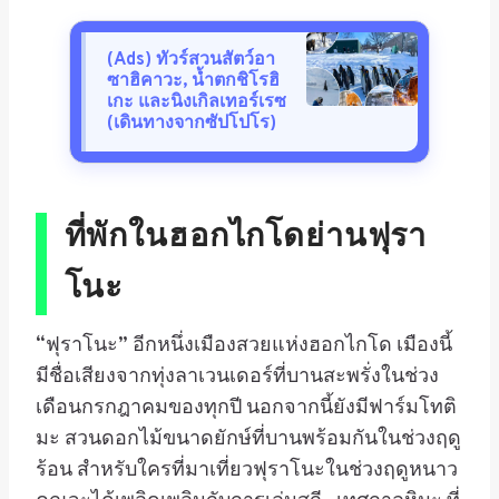
(Ads) ทัวร์สวนสัตว์อา
ซาฮิคาวะ, น้ำตกชิโรฮิ
เกะ และนิงเกิลเทอร์เรซ
(เดินทางจากซัปโปโร)
ที่พัก
ใน
ฮอกไกโด
ย่านฟุรา
โนะ
“ฟุราโนะ” อีกหนึ่งเมืองสวยแห่งฮอกไกโด เมืองนี้
มีชื่อเสียงจากทุ่งลาเวนเดอร์ที่บานสะพรั่งในช่วง
เดือนกรกฎาคมของทุกปี นอกจากนี้ยังมีฟาร์มโทติ
มะ สวนดอกไม้ขนาดยักษ์ที่บานพร้อมกันในช่วงฤดู
ร้อน สำหรับใครที่มาเที่ยวฟุราโนะในช่วงฤดูหนาว