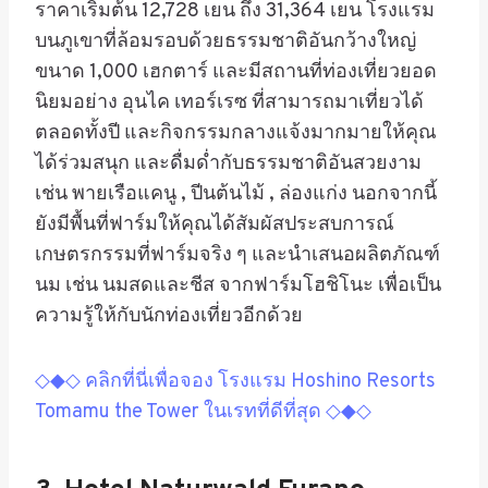
ราคาเริ่มต้น 12,728 เยน ถึง 31,364 เยน โรงแรม
บนภูเขาที่ล้อมรอบด้วยธรรมชาติอันกว้างใหญ่
ขนาด 1,000 เฮกตาร์ และมี
สถานที่ท่องเที่ยวยอด
นิยมอย่าง
อุนไค เทอร์เรซ
ที่สามารถมาเที่ยวได้
ตลอดทั้งปี และกิจกรรมกลางแจ้งมากมายให้คุณ
ได้ร่วมสนุก และดื่มด่ำกับธรรมชาติอันสวยงาม
เช่น พายเรือแคนู , ปีนต้นไม้ , ล่องแก่ง นอกจากนี้
ยังมีพื้นที่ฟาร์มให้คุณได้สัมผัสประสบการณ์
เกษตรกรรมที่ฟาร์มจริง ๆ และนำเสนอผลิตภัณฑ์
นม เช่น นมสดและชีส จากฟาร์มโฮชิโนะ เพื่อเป็น
ความรู้ให้กับนักท่องเที่ยวอีกด้วย
◇◆◇ คลิกที่นี่เพื่อจอง โรงแรม Hoshino Resorts
Tomamu the Tower ในเรทที่ดีที่สุด ◇◆◇