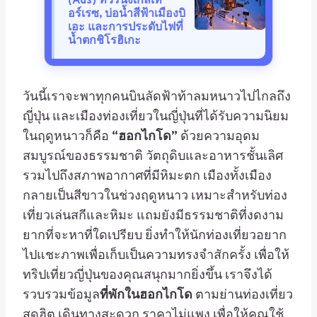
(Ads) ทัวร์นิงเกิลเท
อร์เรซ, บ่อน้ำสีฟ้าเมืองบิ
เอะ และการประดับไฟที่
น้ำตกชิโรฮิเกะ
วันนี้เราจะพาทุกคนบินลัดฟ้าท้าลมหนาวไปไกลถึง
ญี่ปุ่น และเมืองท่องเที่ยวในญี่ปุ่นที่ได้รับความนิยม
ในฤดูหนาวก็คือ
“ฮอกไกโด”
ด้วยความอุดม
สมบูรณ์ของธรรมชาติ วัตถุดิบและอาหารชั้นเลิศ
รวมไปถึงสภาพอากาศที่มีหิมะตก เมืองทั้งเมือง
กลายเป็นสีขาวในช่วงฤดูหนาว เหมาะสำหรับท่อง
เที่ยวเล่นสกีและหิมะ แถมยังมีธรรมชาติที่งดงาม
ยากที่จะหาที่ใดเปรียบ ยิ่งทำให้นักท่องเที่ยวอยาก
ไปแชะภาพเพื่อเก็บเป็นความทรงจำสักครั้ง เพื่อให้
ทริปเที่ยวญี่ปุ่นของคุณสนุกมากยิ่งขึ้น เราจึงได้
รวบรวมข้อมูล
ที่พักในฮอกไกโด
ตามย่านท่องเที่ยว
สุดฮิต เดินทางสะดวก ราคาไม่แพง เพื่อให้คุณใช้