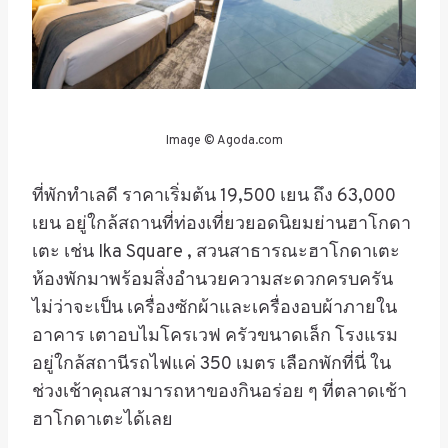
Image © Agoda.com
ที่พักทำเลดี
ราคาเริ่มต้น 19,500
เยน ถึง 63,000
เยน
อยู่ใกล้สถานที่ท่องเที่ยวยอดนิยมย่านฮาโกดา
เตะ เช่น Ika Square , สวนสาธารณะฮาโกดาเตะ
ห้องพักมาพร้อมสิ่งอำนวยความสะดวกครบครัน
ไม่ว่าจะเป็น เครื่องซักผ้าและเครื่องอบผ้าภายใน
อาคาร เตาอบไมโครเวฟ ครัวขนาดเล็ก โรงแรม
อยู่ใกล้สถานีรถไฟแค่ 350 เมตร เลือกพักที่นี่ ใน
ช่วงเช้าคุณสามารถหาของกินอร่อย ๆ ที่ตลาดเช้า
ฮาโกดาเตะได้เลย