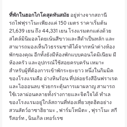
ที่พักในฮอกไกโด
สุดทันสมัย
อยู่ห่างจากสถานี
รถไฟฟุราโนะเพียงแค่ 150 เมตร ราคา
เริ่มต้น
21,639 เยน ถึง 44,331 เยน โรงแรมตกแต่งด้วย
สไตล์มินิมอลโดยเน้นสีขาวและสีดำเป็นหลัก และ
สามารถมองเห็นวิวธรรมชาติได้จากหน้าต่างห้อง
พักของคุณ อีกทั้งยังมีห้องพักแบบคอนโดมิเนียม มี
ห้องครัว และอุปกรณ์ใช้สอยครบครัน เหมาะ
สำหรับผู้ที่ต้องการเข้าพักระยะยาว
หนึ่งในกิมมิค
ของโรงแรมคือ อ่างหินร้อน ที่ปล่อยรังสีอินฟราเรด
และไอออนลบ ช่วยกระตุ้นการเผาผลาญ สามารถ
ใช้เวลาผ่อนคลายทั้งร่างกายและจิตใจได้ ทำเล
ของโรงแรมอยู่ใกล้สถานที่ท่องเที่ยวสุดฮิตอย่าง
สวนสัตว์อาซาฮิยามะ , ฟาร์มโทมิตะ , ฟุราโนะ สกี
รีสอร์ท , นินเกิล เทอร์เรซ