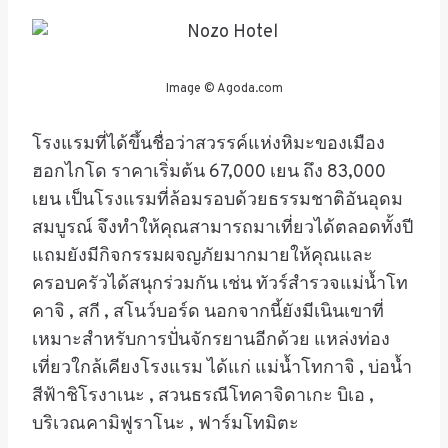
Image © Agoda.com
โรงแรมที่ได้ขึ้นชื่อว่าสวรรค์แห่งหิมะของเมือง
ฮอกไกโด ราคา
เริ่มต้น 67,000 เยน ถึง 83,000
เยน เป็นโรงแรมที่ล้อมรอบด้วยธรรมชาติอันอุดม
สมบูรณ์ จึงทำให้คุณสามารถมาเที่ยวได้ตลอดทั้งปี
แถมยัง
มีกิจกรรมผจญภัยมากมายให้คุณและ
ครอบครัวได้สนุกร่วมกัน เช่น ทัวร์สำรวจแม่น้ำโท
คาจิ , สกี , สโนว์บอร์ด นอกจากนี้ยังมีเนินเขาที่
เหมาะสำหรับการปั่นจักรยานอีกด้วย แหล่งท่อง
เที่ยวใกล้เคียงโรงแรม ได้แก่
แม่น้ำโทกาจิ ,
บ่อน้ำ
สีฟ้าชิโรงาเนะ , สวนธรณีโทคาจิดาเกะ บิเอ ,
บริเวณคามิฟูราโนะ
, ฟาร์มโทมิตะ