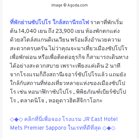
Image © Agoda.com
ที่พักย่านซัปโปโร ใกล้สถานีรถไฟ
ราคาที่พัก
เริ่ม
ต้น 14,040 เยน ถึง 23,900 เยน ห้องพัก
ตกแต่ง
ด้วยสไตล์สแกนดิเนเวียน พร้อมสิ่งอำนวยความ
สะดวกครบครัน ไม่ว่าคุณจะมาเที่ยวเมืองซัปโปโร
เพื่อพักผ่อน หรือเพื่อติดต่อธุรกิจ ก็สามารถเดินทาง
ได้อย่างสะดวกสบาย เพราะเพียงแค่เดิน 2 นาที
จากโรงแรมก็ถึงสถานีเจอาร์ซัปโปโรแล้ว แถมยัง
ใกล้กับสถานที่ท่องเที่ยวหลายแห่งของเมืองซัปโป
โร เช่น หอนาฬิกาซัปโปโร , พิพิธภัณฑ์เบียร์ซัปโป
โร , ตลาดนิโจ , หอดูดาวฮิตสึจิกาโอกะ
◇◆◇ คลิกที่นี่เพื่อจอง โรงแรม JR East Hotel
Mets Premier Sapporo ในเรทที่ดีที่สุด ◇◆◇