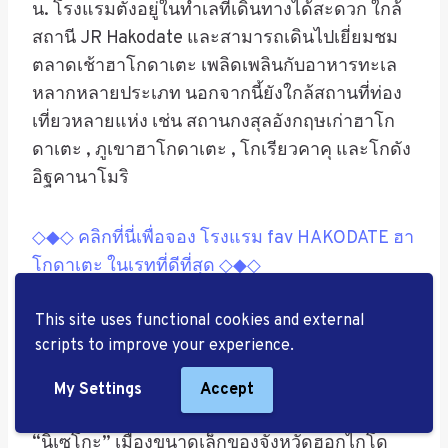
น. โรงแรมตั้งอยู่ในทำเลที่เดินทางได้สะดวก ใกล้
สถานี JR Hakodate และสามารถเดินไปเยี่ยมชม
ตลาดเช้าฮาโกดาเตะ เพลิดเพลินกับอาหารทะเล
หลากหลายประเภท นอกจากนี้ยังใกล้สถานที่ท่อง
เที่ยวหลายแห่ง เช่น
สถานกงสุลอังกฤษเก่าฮาโก
ดาเตะ ,
ภูเขาฮาโกดาเตะ , โกเรียวคาคุ และโกดัง
อิฐคานาโมริ
◇◆◇ คลิกที่นี่เพื่อจอง โรงแรม fav HAKODATE ฮา
โกดาเตะ ในเรทที่ดีที่สุด ◇◆◇
This site uses functional cookies and external
ที่พัก
ใน
ฮอกไกโด
ย่านนิเซ
scripts to improve your experience.
โกะ
My Settings
Accept
“นิเซโกะ” เมืองขนาดเล็กของจังหวัดฮอกไกโด