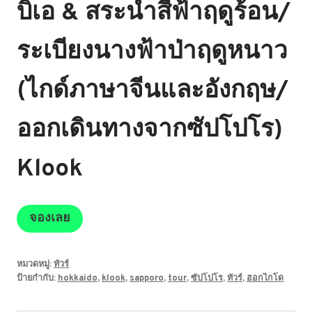
บิเอ & สระน้ำสีฟ้าฤดูร้อน/
ระเบียงนางฟ้าป่าฤดูหนาว
(ไกด์ภาษาจีนและอังกฤษ/
ออกเดินทางจากซัปโปโร)
Klook
จองเลย
หมวดหมู่:
ทัวร์
ป้ายกำกับ:
hokkaido
,
klook
,
sapporo
,
tour
,
ซัปโปโร
,
ทัวร์
,
ฮอกไกโด