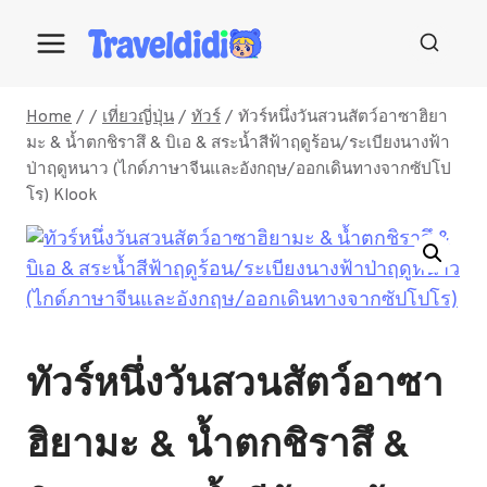
Skip
to
content
Home
/
/
เที่ยวญี่ปุ่น
/
ทัวร์
/
ทัวร์หนึ่งวันสวนสัตว์อาซาฮิยา
มะ & น้ำตกชิราสึ & บิเอ & สระน้ำสีฟ้าฤดูร้อน/ระเบียงนางฟ้า
ป่าฤดูหนาว (ไกด์ภาษาจีนและอังกฤษ/ออกเดินทางจากซัปโป
โร) Klook
ทัวร์หนึ่งวันสวนสัตว์อาซา
ฮิยามะ & น้ำตกชิราสึ &