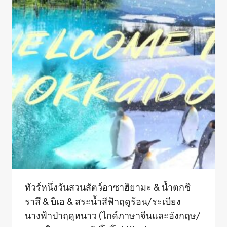
ทัวร์หนึ่งวันสวนสัตว์อาซาฮิยามะ & น้ำตกชิ
ราสึ & บิเอ & สระน้ำสีฟ้าฤดูร้อน/ระเบียง
นางฟ้าป่าฤดูหนาว (ไกด์ภาษาจีนและอังกฤษ/