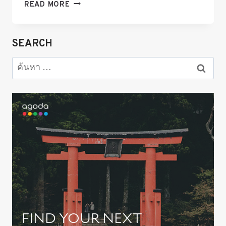
แนะนำ
READ MORE
10
ที่
พัก
SEARCH
เกีย
ว
ค้นหา
โต
สำหรับ:
ในปี
2025
/
2568
ราคา
ดี
ใกล้
สถานี
รถไฟ