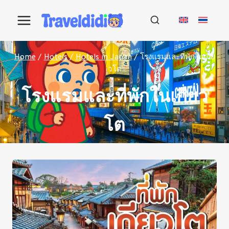
Skip
to
content
Home
/
Hotels
/
Hotels in Japan
/
โรงแรมและที่พักในเกีย
วโต
โรงแรมและที่พักในเกียว
โต