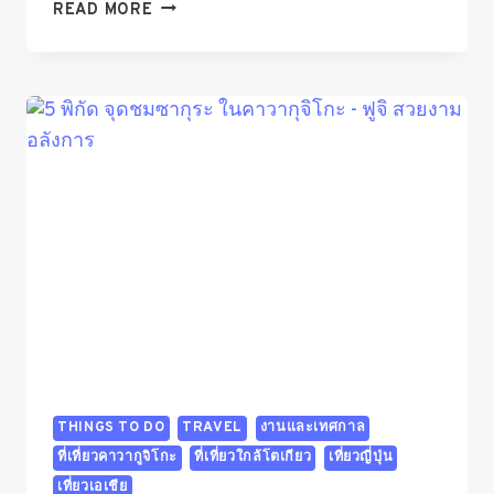
12
READ MORE
ที่
เที่ยว
ใกล้
โตเกียว
ปี
2024
ถึง
2025
–
เมือง
น่า
เที่ยว
รอบ
โตเกียว
1
DAY
THINGS TO DO
TRAVEL
งานและเทศกาล
TRIP
ที่เที่ยวคาวากูจิโกะ
ที่เที่ยวใกล้โตเกียว
เที่ยวญี่ปุ่น
เที่ยวเอเชีย