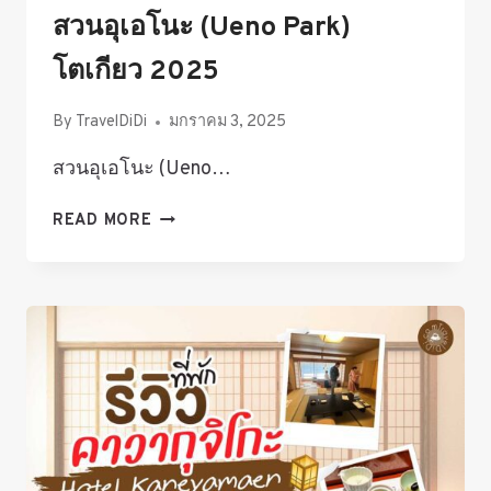
สวนอุเอโนะ (Ueno Park)
โตเกียว 2025
By
TravelDiDi
มกราคม 3, 2025
สวนอุเอโนะ (Ueno…
แจ
READ MORE
กลิสต์
5
จุด
ชม
‘ซากุระ’
ใน
สวน
อุ
เอ
โนะ