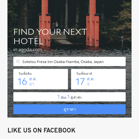
LIKE US ON FACEBOOK