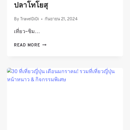
ปลาโทโยสุ
By
TravelDiDi
กันยายน 21, 2024
เที่ยว–ชิม…
“SENKYAKU
READ MORE
BANRAI”
ที่
เที่ยว
โตเกียว
เปิด
ใหม่
2024
ย่าน
ตลาด
ปลา
โท
โยสุ