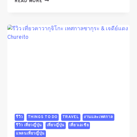
READ MORE
ที่พัก
ใน
คา
วา
กุ
จิ
โกะ
HOTEL
KANEYAMAEN
เรียว
กัง
เห็น
วิว
ฟูจิ
อาหาร
ดี
รีวิว
THINGS TO DO
TRAVEL
งานและเทศกาล
รีวิว เที่ยวญี่ปุ่น
เที่ยวญี่ปุ่น
เที่ยวเอเชีย
แพลนเที่ยวญี่ปุ่น