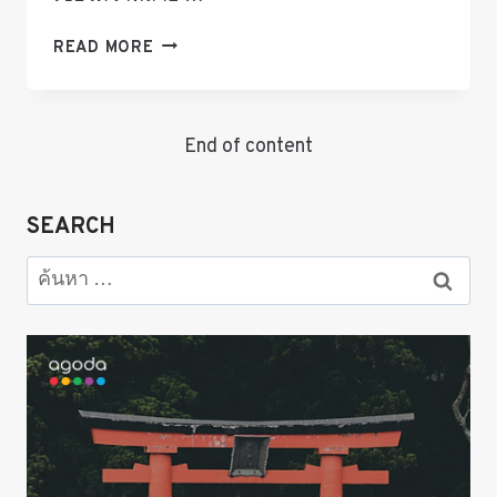
แนะนำ
READ MORE
8
ลาน
สกี
End of content
ใกล้
โตเกียว
แหล่ง
ท่อง
SEARCH
เที่ยว
ค้นหา
สุด
สำหรับ:
เอ็กซ์
ตรี
ม
ของ
ประเทศ
ญี่ปุ่น