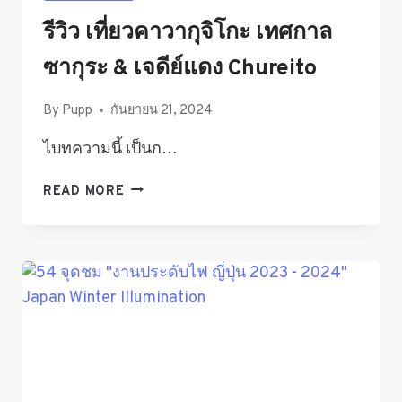
รีวิว เที่ยวคาวากุจิโกะ เทศกาล
ซากุระ & เจดีย์แดง Chureito
By
Pupp
กันยายน 21, 2024
ไบทความนี้ เป็นก…
รีวิว
READ MORE
เที่ยว
คา
วา
กุ
จิ
โกะ
เทศกาล
ซากุระ
&
เจดีย์