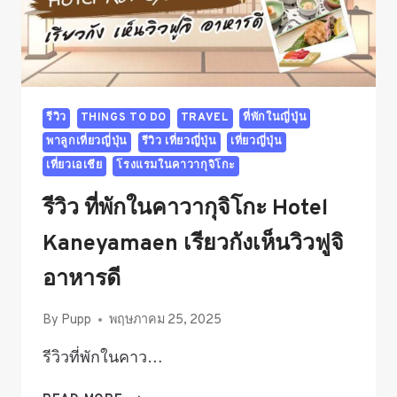
(UENO
PARK)
โตเกียว
2025
รีวิว
THINGS TO DO
TRAVEL
ที่พักในญี่ปุ่น
พาลูกเที่ยวญี่ปุ่น
รีวิว เที่ยวญี่ปุ่น
เที่ยวญี่ปุ่น
เที่ยวเอเชีย
โรงแรมในคาวากุจิโกะ
รีวิว ที่พักในคาวากุจิโกะ Hotel
Kaneyamaen เรียวกังเห็นวิวฟูจิ
อาหารดี
By
Pupp
พฤษภาคม 25, 2025
รีวิวที่พักในคาว…
รีวิว