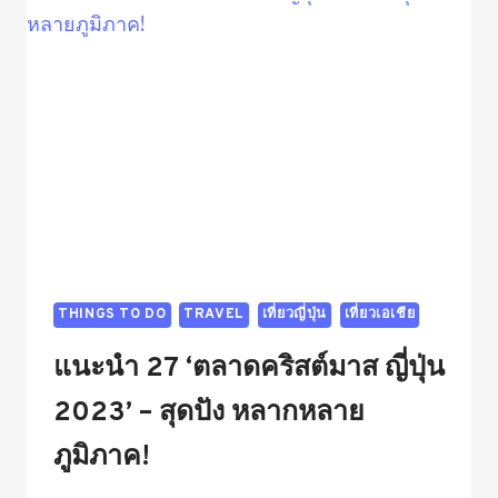
รวม
32
ที่
เที่ยว
ญี่ปุ่น
หน้า
หนาว
2025
/
2568
THINGS TO DO
TRAVEL
เที่ยวญี่ปุ่น
เที่ยวเอเชีย
แนะนำ 27 ‘ตลาดคริสต์มาส ญี่ปุ่น
2023’ – สุดปัง หลากหลาย
ภูมิภาค!