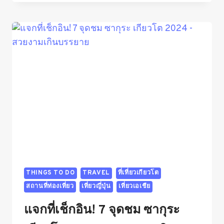
เที่ยว
ใน
โซล
2025
–
รวม
ที่
เที่ยว
คาเฟ่
ร้าน
อาหาร
และ
กิจกรรม
น่า
ทำ
THINGS TO DO
TRAVEL
ที่เที่ยวเกียวโต
สถานที่ท่องเที่ยว
เที่ยวญี่ปุ่น
เที่ยวเอเชีย
แจกที่เช็กอิน! 7 จุดชม ซากุระ