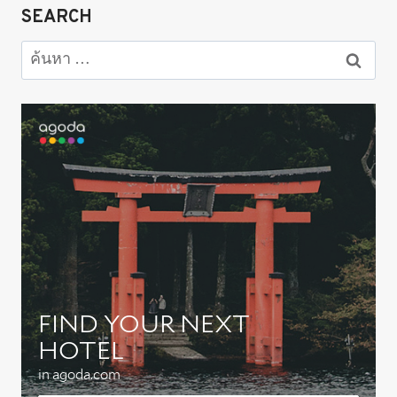
นางเอก
SEARCH
ท้อง
กับ
ค้นหา
ใคร
สำหรับ:
&
รีวิว
ข้อคิด
ตอน
จบ