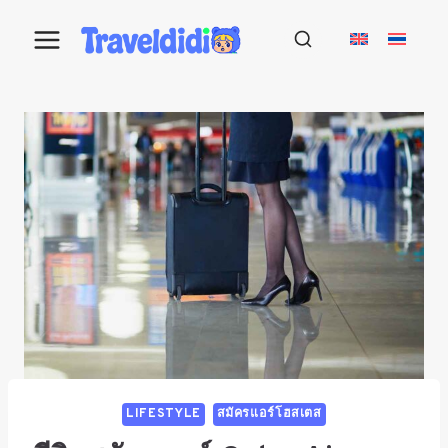
Skip
to
content
LIFESTYLE
สมัครแอร์โฮสเตส