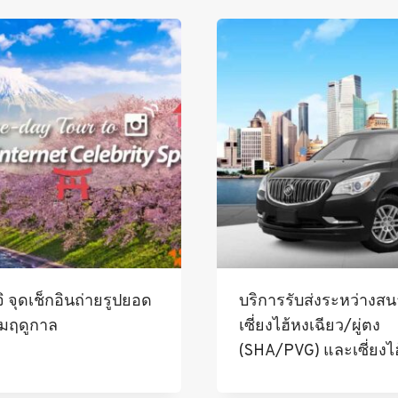
ูจิ จุดเช็กอินถ่ายรูปยอด
บริการรับส่งระหว่างส
ามฤดูกาล
เซี่ยงไฮ้หงเฉียว/ผู่ตง
(SHA/PVG) และเซี่ยงไฮ