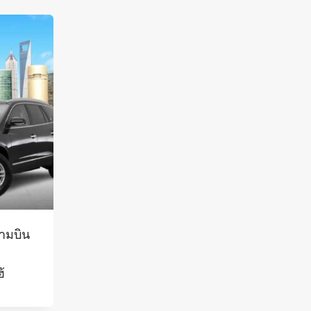
นามบิน
้