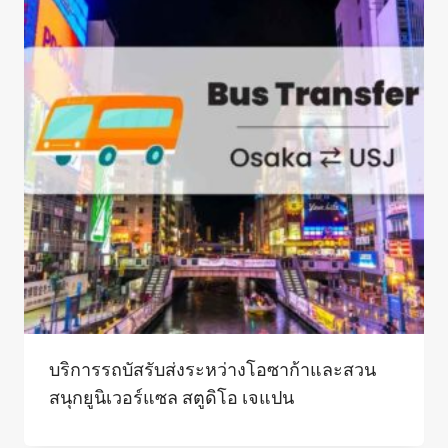
บริการรถบัสรับส่งระหว่างโอซาก้าและสวน
สนุกยูนิเวอร์แซล สตูดิโอ เจแปน