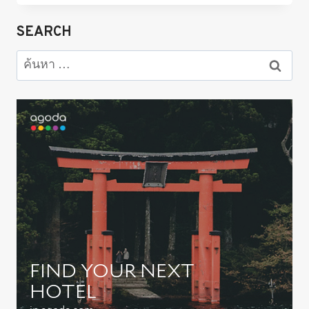
ของกิน
ญี่ปุ่น
SEARCH
สุด
อร่อย
ค้นหา
&
สำหรับ:
แปลก
น่า
ลิ้ม
ลอง