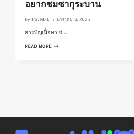
อยากชมซากุระบาน
By
TravelDiDi
มกราคม 13, 2025
สารบัญเนื้อหา ช่…
พยากรณ์
READ MORE
ซากุระ
2025
เที่ยว
ญี่ปุ่น
ช่วง
ไหน
ดี
ถ้า
อยาก
ชม
ซากุระ
บาน