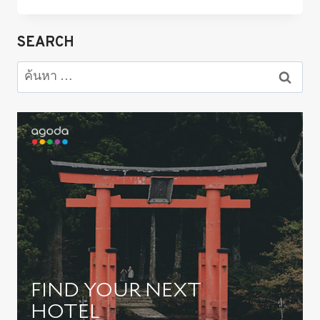
BANRAI”
ที่
เที่ยว
SEARCH
โตเกียว
เปิด
ค้นหา
ใหม่
สำหรับ:
2024
ย่าน
ตลาด
ปลา
โท
โยสุ