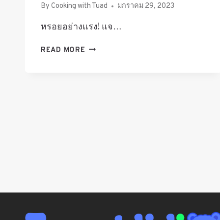
By
Cooking with Tuad
มกราคม 29, 2023
หรอยอย่างแรง! แจ…
วิธี
READ MORE
ทำ
“แกง
เหลือง”
ปลา
กะพง
สับปะรด
รส
เด็ด
เผ็ด
จัด
จ้าน