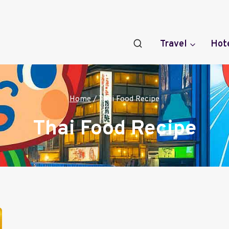
Travel
Hot
Home
/
Thai Food Recipe
Thai Food Recipe