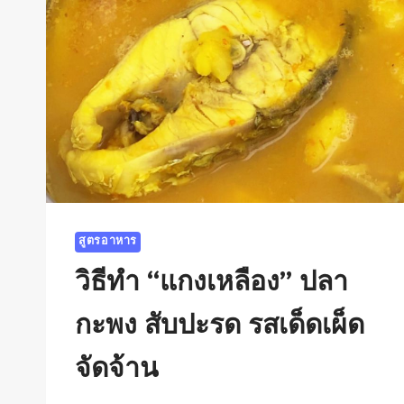
สูตรอาหาร
วิธีทำ “แกงเหลือง” ปลา
กะพง สับปะรด รสเด็ดเผ็ด
จัดจ้าน