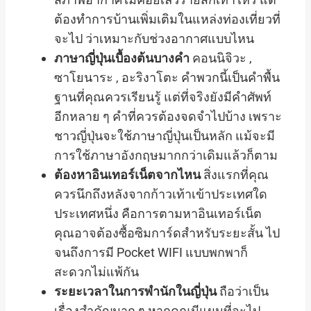
ต้องทำการบ้านเพิ่มเติมในแหล่งท่องเที่ยวที่
จะไป ว่าเหมาะกับช่วงอากาศแบบไหน
ภาษาญี่ปุ่นเบื้องต้นบางคำ
คอนนิจิวะ ,
ซาโยนาระ , อะริงาโตะ คำพวกนี้เป็นคำพื้น
ฐานที่คุณควรเรียนรู้ แต่ที่จริงยังมีคำศัพท์
อีกหลาย ๆ คำที่ควรต้องจดจำไปบ้าง เพราะ
ชาวญี่ปุ่นจะใช้ภาษาญี่ปุ่นเป็นหลัก แม้จะมี
การใช้ภาษาอังกฤษมากกว่าเดิมแล้วก็ตาม
ต้องหาอินเทอร์เน็ตจากไหน
สิ่งแรกที่คุณ
ควรนึกถึงหลังจากก้าวเท้าเข้าประเทศใด
ประเทศหนึ่ง คือการตามหาอินเทอร์เน็ต
คุณอาจต้องซื้อซิมการ์ดสำหรับระยะสั้น ไป
จนถึงการมี Pocket WIFI แบบพกพาก็
สะดวกไม่แพ้กัน
ระยะเวลาในการพำนักในญี่ปุ่น
ถือว่าเป็น
เรื่องสำคัญมาก ๆ หากคุณมีแผนที่จะไป