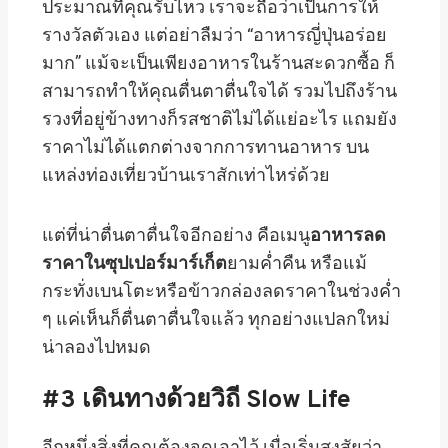
ประมาณที่คุณรับไหว เราจะถือว่าเป็นการให้
รางวัลตัวเอง แต่อย่าลืมว่า “อาหารญี่ปุ่นอร่อย
มาก” แม้จะเป็นเพียงอาหารในร้านสะดวกซื้อ ก็
สามารถทำให้คุณตื่นตาตื่นใจได้ รวมไปถึงร้าน
รวงที่อยู่ข้างทางก็รสชาติไม่ได้แย่อะไร แถมยัง
ราคาไม่ได้แตกต่างจากการทานอาหาร บน
แหล่งท่องเที่ยวบ้านเราสักเท่าไหร่ด้วย
แต่ที่น่าตื่นตาตื่นใจอีกอย่าง คือเมนู
อาหารลด
ราคาในซุปเปอร์มาร์เก็ต
ยามค่ำคืน หรือแม้
กระทั่งเบนโตะหรือข้าวกล่องลดราคาในช่วงค่ำ
ๆ แค่เห็นก็ตื่นตาตื่นใจแล้ว ทุกอย่างแปลกใหม่
น่าลองไปหมด
#3
เดินทางด้วยวิถี
Slow Life
อีกหนึ่งสิ่งที่คุณต้องจดเอาไว้ เมื่อเริ่มสงสัยว่า