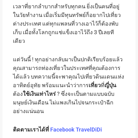
เวลาที่ยากลำบากสำหรับทุกคน ยิ่งเป็นคนที่อยู่
ในวัยทำงาน เมื่อเริ่มมีทุนทรัพย์ก็อยากไปเที่ยว
ต่างประเทศ แต่ทุกแพลนที่วางเอาไว้ก็ต้องพับ
เก็บ เมื่อทั้งโลกถูกแช่แข็งเอาไว้ถึง 3 ปีเลยที
เดียว
แต่วันนี้ ! ทุกอย่างกลับมาเป็นปกติเรียบร้อยแล้ว
คุณสามารถท่องเที่ยวในประเทศที่คุณต้องการ
ได้แล้ว บทความนี้จะพาคุณไปเที่ยวดินแดนแห่ง
อาทิตย์อุทัย พร้อมแนะนำว่าการ
เที่ยว
ที่
ญี่ปุ่น
ต้อง
ใช้เงินเท่าไหร่
? ซึ่งจะเป็นตามแบบฉบับ
มนุษย์เงินเดือน ไม่แพงเกินไปจนกระเป๋าฉีก
อย่างแน่นอน
ติดตามเราได้ที่
Facebook TravelDiDi