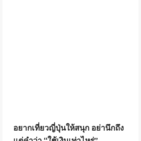
อยาก
เที่ยวญี่ปุ่น
ให้สนุก อย่านึกถึง