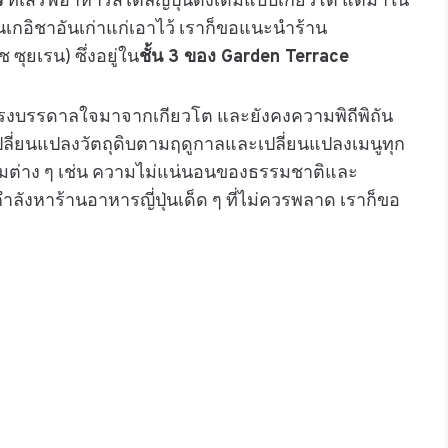
ว
ที่เสิร์ฟอาหารสไตล์ญี่ปุ่นดั้งเดิมแบบเกียวโต แต่มาใน
นเกอิชาอันเก่าแก่เอาไว้ เราก็ขอแนะนำร้าน
 ซุยเรน) ซึ่งอยู่ใน
ชั้น 3 ของ Garden Terrace
ับแรงบรรดาลใจมาจากเกียวโต และยังคงความพิถีพิถัน
เปลี่ยนแปลงวัตถุดิบตามฤดูกาลและเปลี่ยนแปลงเมนูทุก
ธีมต่าง ๆ เช่น ความไม่แน่นอนของธรรมชาติและ
ังหาร้านอาหารญี่ปุ่นเด็ด ๆ ที่ไม่ควรพลาด เราก็ขอ