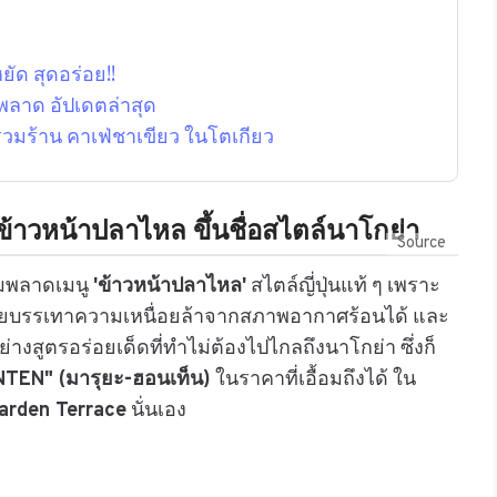
ัด สุดอร่อย!!
พลาด อัปเดตล่าสุด
 รวมร้าน คาเฟ่ชาเขียว ในโตเกียว
าวหน้าปลาไหล ขึ้นชื่อสไตล์นาโกย่า
Source
้ามพลาดเมนู
'ข้าวหน้าปลาไหล'
สไตล์ญี่ปุ่นแท้ ๆ เพราะ
ช่วยบรรเทาความเหนื่อยล้าจากสภาพอากาศร้อนได้ และ
างสูตรอร่อยเด็ดที่ทำไม่ต้องไปไกลถึงนาโกย่า ซึ่งก็
EN" (มารุยะ-ฮอนเท็น)
ในราคาที่เอื้อมถึงได้ ใน
Garden Terrace
นั่นเอง