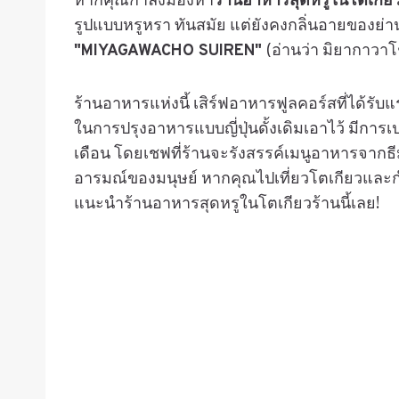
หากคุณกำลังมองหา
ร้านอาหารสุดหรูในโตเกีย
รูปแบบหรูหรา ทันสมัย แต่ยังคงกลิ่นอายของย่า
"MIYAGAWACHO SUIREN"
(อ่านว่า มิยากาวาโช
ร้านอาหารแห่งนี้ เสิร์ฟอาหารฟูลคอร์สที่ได้ร
ในการปรุงอาหารแบบญี่ปุ่นดั้งเดิมเอาไว้ มีการ
เดือน โดยเชฟที่ร้านจะรังสรรค์เมนูอาหารจาก
อารมณ์ของมนุษย์ หากคุณไปเที่ยวโตเกียวและกำล
แนะนำร้านอาหารสุดหรูในโตเกียวร้านนี้เลย!