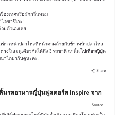
งเพิ่มอะไร ทานข้าวหน้าปลาไหลแบบชุ่มซอสหวานแบบ
ครื่องเทศหรือผักกลิ่นหอม
า "โอชาซึเกะ"
ด้วยตัวเองเลย
็นข้าวหน้าปลาไหลที่หน้าตาคล้ายกับข้าวหน้าปลาไหล
่างในเมนูเดียวกันได้ถึง 3 รสชาติ ฉะนั้น
ไปเที่ยวญี่ปุ่น
นาโกย่ากันดูนะคะ!
Share
มรสอาหารญี่ปุ่นฟูลคอร์ส Inspire จาก
Source