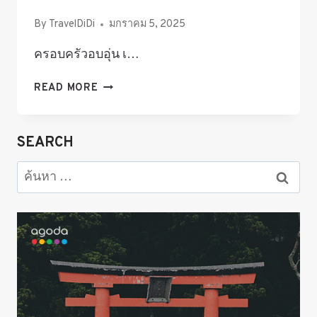
By
TravelDiDi
มกราคม 5, 2025
ครอบครัวอบอุ่น เ…
เที่ยว
READ MORE
ญี่ปุ่น
กับ
ครอบครัว
SEARCH
เที่ยว
เมือง
ค้นหา
ไหน
สำหรับ:
ดี