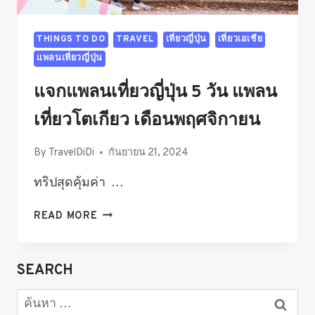
THINGS TO DO
TRAVEL
เที่ยวญี่ปุ่น
เที่ยวเอเชีย
แพลนเที่ยวญี่ปุ่น
แจกแพลนเที่ยวญี่ปุ่น 5 วัน แพลน
เที่ยวโตเกียว เดือนพฤศจิกายน
By
TravelDiDi
กันยายน 21, 2024
ทริปสุดคุ้มค่า …
แจก
READ MORE
แพ
ลน
เที่ยว
SEARCH
ญี่ปุ่น
5
ค้นหา
วัน