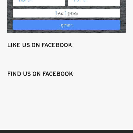
LIKE US ON FACEBOOK
FIND US ON FACEBOOK