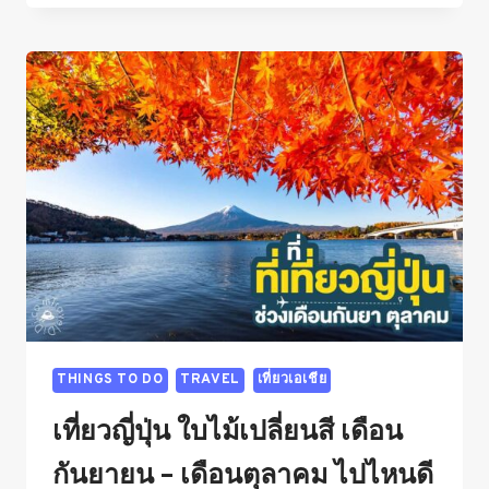
ที่
เที่ยว
ชม
ใบไม้
เปลี่ยน
สี
ญี่ปุ่น
ที่
สวย
ที่สุด
ประจำ
ปี
2025
THINGS TO DO
TRAVEL
เที่ยวเอเชีย
เที่ยวญี่ปุ่น ใบไม้เปลี่ยนสี เดือน
กันยายน – เดือนตุลาคม ไปไหนดี