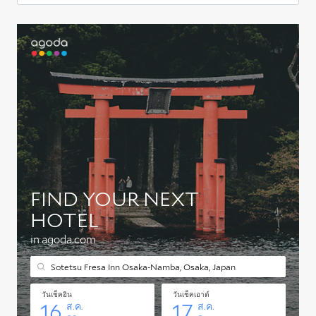
สำหรับ:
แพ
ลน
เที่ยว
โตเกียว
เดือน
พฤศจิกายน