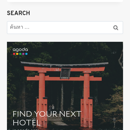
ที่
เที่ยว
SEARCH
คา
วา
ค้นหา
กุ
สำหรับ:
จิ
โกะ
–
เที่ยว
ได้
4
ฤดู
!!