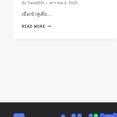
By
TravelDiDi
มกราคม 4, 2025
เมื่อเข้าสู่เดือ…
GALA
READ MORE
YUZAWA
เปิด
เดือน
ไหน
2024-
2025
|
รู้
ก่อน
ไป
เที่ยว
กา
ล่า
ยู
ซา