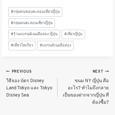
Post
#
กลุ่มคนชอบตะลอนเที่ยวญี่ปุ่น
Tags:
#
กลุ่มคนตะลอนเที่ยวญี่ปุ่น
#
ร้านแบรนด์เนมมือสอง ญี่ปุ่น
#
เที่ยวญี่ปุ่น
#
เที่ยวโตเกียว
#
แบรนด์เนมมือสอง
แนะแนว
PREVIOUS
NEXT
วิธีจอง บัตร Disney
ขนม NY ญี่ปุ่น คือ
เรื่อง
Land Tokyo และ Tokyo
อะไร? ทำไมถึงกลาย
Disney Sea
เป็นของฝากจากญี่ปุ่น ที่
ต้องซื้อ?