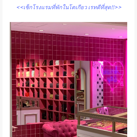
<<เช็กโรงแรมที่พักในโตเกียว เรทดีที่สุด!!>>