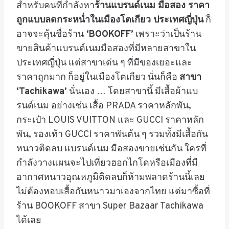
สำหรับคนที่กำลังหา
ร้านแบรนด์เนม มือสอง ราคา
ถูกแบบลดกระหน่ำในเมืองโตเกียว ประเทศญี่ปุ่น
ก็
อาจจะคุ้นชื่อร้าน
‘BOOKOFF’
เพราะว่าเป็นร้าน
ขายสินค้าแบรนด์เนมมือสองที่มีหลายสาขาใน
ประเทศญี่ปุ่น แต่สาขาเด่น ๆ ที่มีของเยอะและ
ราคาถูกมาก ก็อยู่ในเมืองโตเกียว นั่นก็คือ
สาขา
‘Tachikawa’
นั่นเอง
…
โดยสาขานี้ มีเสื้อผ้าแบ
รนด์เนม อย่างเช่น เสื้อ
PRADA
ราคาหลักพัน
,
กระเป๋า
LOUIS VUITTON
และ
GUCCI
ราคาหลัก
พัน
,
รองเท้า
GUCCI
ราคาพันต้น ๆ รวมทั้งมีเสื้อกัน
หนาวติดลบ แบรนด์เนม มือสองขายเช่นกัน ใครที่
กำลังวางแผนจะไปเที่ยวฮอกไกโดหรือเมืองที่มี
อากาศหนาวอุณหภูมิติดลบก็ห้ามพลาดร้านนี้เลย
ไม่ต้องหอบเสื้อกันหนาวมาเองจากไทย แต่มาซื้อที่
ร้าน
BOOKOFF
สาขา
Super Bazaar Tachikawa
ได้เลย