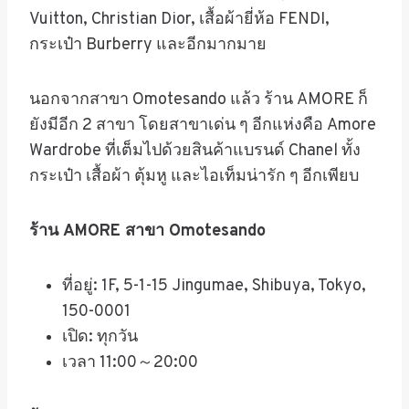
Vuitton, Christian Dior,
เสื้อผ้ายี่ห้อ
FENDI,
กระเป๋า
Burberry
และอีกมากมาย
นอกจากสาขา
Omotesando
แล้ว ร้าน
AMORE
ก็
ยังมีอีก
2
สาขา โดยสาขาเด่น ๆ อีกแห่งคือ
Amore
Wardrobe
ที่เต็มไปด้วยสินค้าแบรนด์
Chanel
ทั้ง
กระเป๋า เสื้อผ้า ตุ้มหู และไอเท็มน่ารัก ๆ อีกเพียบ
ร้าน
AMORE
สาขา
Omotesando
ที่อยู่: 1F, 5-1-15 Jingumae, Shibuya, Tokyo,
150-0001
เปิด
:
ทุกวัน
เวลา
11:00～20:00