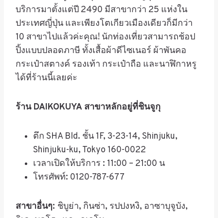
บริการมาตั้งแต่ปี
2490
มีสาขากว่า
25
แห่งใน
ประเทศญี่ปุ่น และเพียงโตเกียวเมืองเดียวก็มีกว่า
10
สาขาไปแล้วค่ะคุณ
!
นักท่องเที่ยวสามารถช้อป
ปิ้งแบบปลอดภาษี ทั้งเสื้อผ้าดีไซเนอร์ ผ้าพันคอ
กระเป๋าสตางค์ รองเท้า กระเป๋าถือ และนาฬิกาหรู
ได้ที่ร้านนี้เลยค่ะ
ร้าน
DAIKOKUYA
สาขาหลักอยู่ที่ชินจูกุ
ตึก
SHA Bld.
ชั้น
1F, 3-23-14, Shinjuku,
Shinjuku-ku, Tokyo 160-0022
เวลาเปิดให้บริการ
: 11:00 – 21:00
น
โทรศัพท์
: 0120-787-677
สาขาอื่นๆ
:
ชิบูย่า
,
กินซ่า
,
รปปงหงิ
,
อาซาบุจูบัง
,