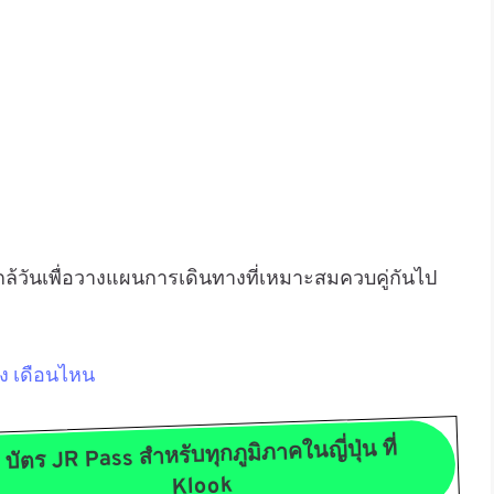
ล้วันเพื่อวางแผนการเดินทางที่เหมาะสมควบคู่กันไป
ิง เดือนไหน
บัตร JR Pass สำหรับทุกภูมิภาคในญี่ปุ่น ที่
Klook