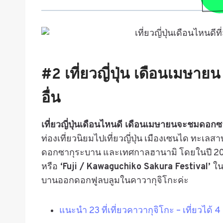
#2
เที่ยวญี่ปุ่น เดือนเมษาย
อื่น
เที่ยวญี่ปุ่นเดือนไหนดี เดือนเมษายนจะชมดอกซา
ท่องเที่ยวนิยมไปเที่ยวญี่ปุ่น เมืองเซนได ทะเล
ดอกซากุระบาน และเทศกาลฮานามิ โดยในปี
2
หรือ
‘Fuji / Kawaguchiko Sakura Festival’
ใน
บานออกดอกฟูลบลูมในคาวากุจิโกะค่ะ
แนะนำ 23 ที่เที่ยวคาวากุจิโกะ – เที่ยวได้ 4 ฤ