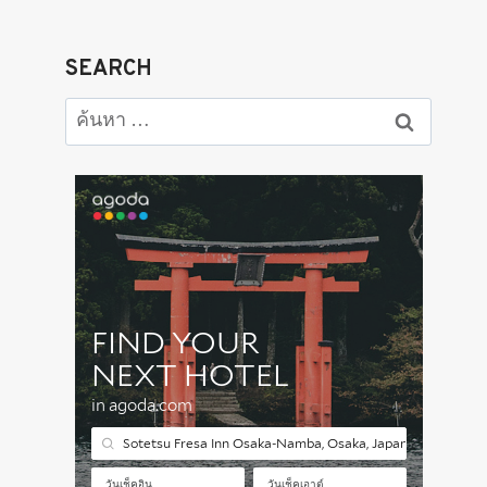
SEARCH
ค้นหา
สำหรับ: