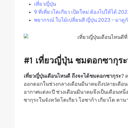
เที่ยวญี่ปุ่น
9 ที่เที่ยวโตเกียว เปิดใหม่ ต้องไปให้ได้ 20
พยากรณ์ ใบไม้เปลี่ยนสี ญี่ปุ่น 2023 – มาดู
#1
เที่ยวญี่ปุ่น ชมดอกซากุ
เที่ยวญี่ปุ่นเดือนไหนดี ถึงจะได้ชมดอกซากุระ
? 
ออกดอกในช่วงกลางเดือนมีนาคมถึงปลายเดือนมีนา
อากาศแต่ละปี ช่วงเดือนมีนาคมจึงเป็นเดือนหนึ่ง
ซากุระในจังหวัดโตเกียว โอซาก้า เกียวโต คานา