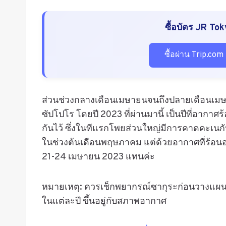
ซื้อบัตร JR To
ซื้อผ่าน Trip.com
ส่วนช่วงกลางเดือนเมษายนจนถึงปลายเดือนเมษา
ซัปโปโร โดยปี
2023
ที่ผ่านมานี้ เป็นปีที่อากา
กันไว้ ซึ่งในทีแรกโพยส่วนใหญ่มีการคาดคะเน
ในช่วงต้นเดือนพฤษภาคม แต่ด้วยอากาศที่ร้อนอบ
21-24
เมษายน
2023
แทนค่ะ
หมายเหตุ
:
ควรเช็กพยากรณ์ซากุระก่อนวางแผน
ในแต่ละปี ขึ้นอยู่กับสภาพอากาศ