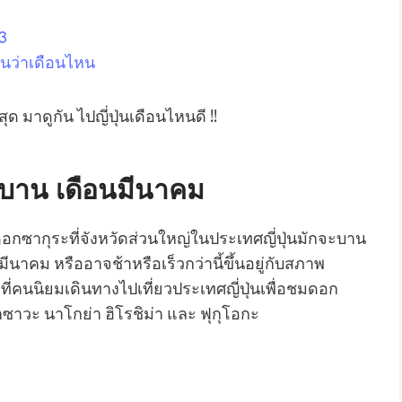
23
กันว่าเดือนไหน
ระบาน เดือนมีนาคม
ดอกซากุระที่จังหวัดส่วนใหญ่ในประเทศญี่ปุ่นมักจะบาน
คม หรืออาจช้าหรือเร็วกว่านี้ขึ้นอยู่กับสภาพ
ที่คนนิยมเดินทางไปเที่ยวประเทศญี่ปุ่นเพื่อชมดอก
ซาวะ นาโกย่า ฮิโรชิม่า และ ฟุกุโอกะ