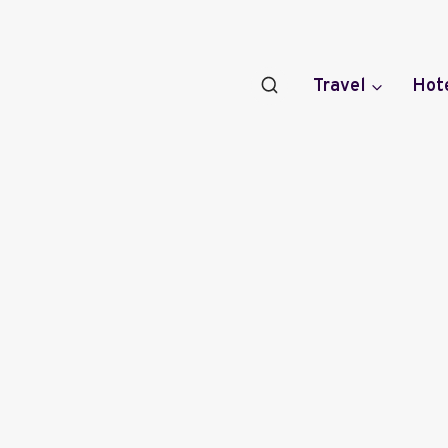
Travel
Hot